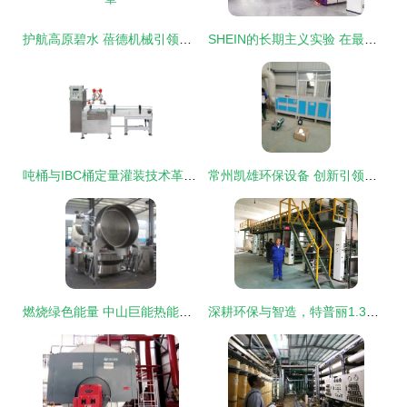
护航高原碧水 蓓德机械引领农村与西藏污水处理技术新篇章
SHEIN的长期主义实验 在最繁杂的市场打最耐心的仗——环保设备的研发
吨桶与IBC桶定量灌装技术革新 清洁设备推动环保产业升级
常州凯雄环保设备 创新引领环保科技新篇章
燃烧绿色能量 中山巨能热能设备厂开启高效环保烹饪新篇章
深耕环保与智造，特普丽1.37米布基生产线催化墙纸行业变革