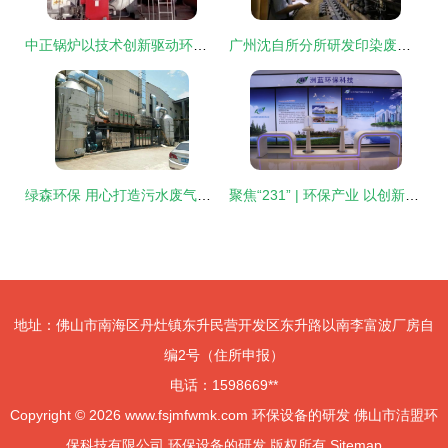
中正锅炉以技术创新驱动环保升级，助力白象食品实现低氮排放
广州沈自所分所研发印染废水处理智能管控关键技术
绿森环保 用心打造污水废气环保设备定制新标杆
聚焦“231” | 环保产业 以创新研发赋能济宁低碳高质量发展
地址：佛山市南海区丹灶镇东升民营开发区东升路以南李富波厂房自
编2号（住所申报）
电话：1598669**
Copyright © 2026
www.fsjmfwmk.com
环保设备的研发
佛山市洁盟环
保科技有限公司
环保设备的研发
版权所有
Sitemap